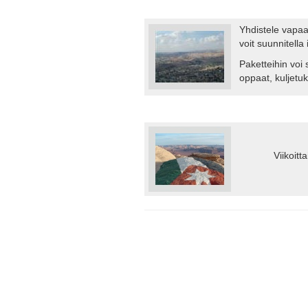
Yhdistele vapaas
voit suunnitell
Paketteihin voi 
oppaat, kuljetu
Viikoit