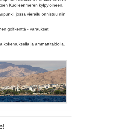
myksen Kuolleenmeren kylpylöineen.
unki, jossa vierailu onnistuu niin
en golfkenttä ‐ varaukset
a kokemuksella ja ammattitaidolla.
e!