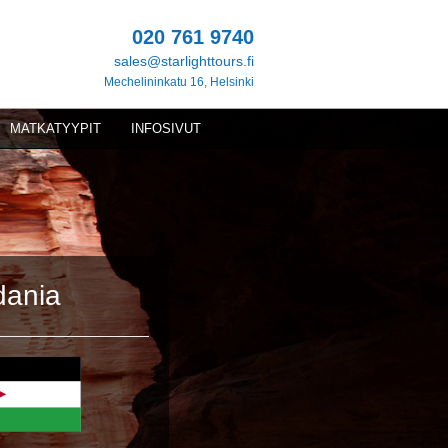
020 761 9740
sales@starlighttours.fi
Mechelininkatu 16, Helsinki
MATKATYYPIT
INFOSIVUT
dania