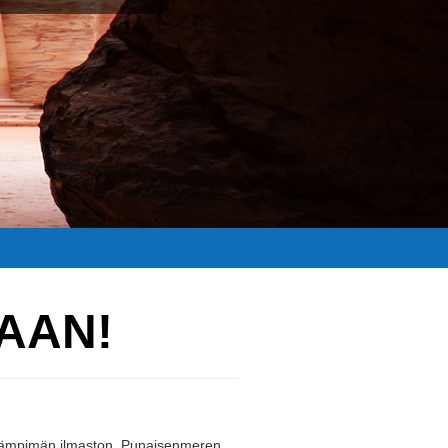
AAN!
n ja lämpimän ilmaston, Punaisenmeren