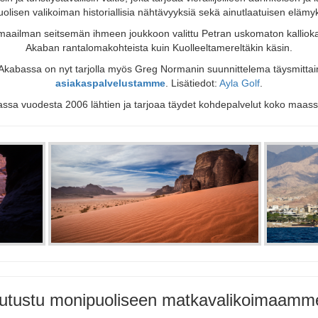
ipuolisen valikoiman historiallisia nähtävyyksiä sekä ainutlaatuisen elä
maailman seitsemän ihmeen joukkoon valittu Petran uskomaton kalliokaup
Akaban rantalomakohteista kuin Kuolleeltamereltäkin käsin.
kabassa on nyt tarjolla myös Greg Normanin suunnittelema täysmittain
asiakaspalvelustamme
. Lisätiedot:
Ayla Golf
.
iassa vuodesta 2006 lähtien ja tarjoaa täydet kohdepalvelut koko maass
utustu monipuoliseen matkavalikoimaamm