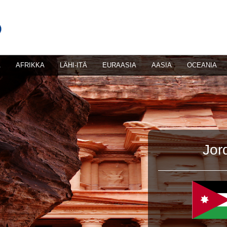
A
AFRIKKA
LÄHI-ITÄ
EURAASIA
AASIA
OCEANIA
Jor