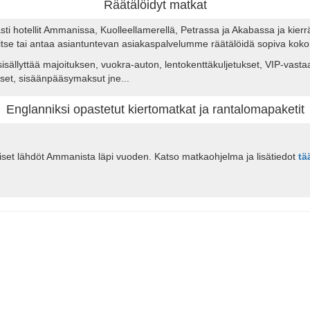
Räätälöidyt matkat
ti hotellit Ammanissa, Kuolleellamerellä, Petrassa ja Akabassa ja kierr
a itse tai antaa asiantuntevan asiakaspalvelumme räätälöidä sopiva kok
sisällyttää majoituksen, vuokra-auton, lentokenttäkuljetukset, VIP-vasta
kset, sisäänpääsymaksut jne...
Englanniksi opastetut kiertomatkat ja rantalomapaketit
taiset lähdöt Ammanista läpi vuoden. Katso matkaohjelma ja lisätiedot
tä