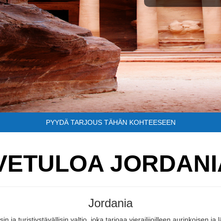
PYYDÄ TARJOUS TÄHÄN KOHTEESEEN
VETULOA JORDANI
Jordania
n ja turistiystävällisin valtio, joka tarjoaa vierailijoilleen aurinkoise