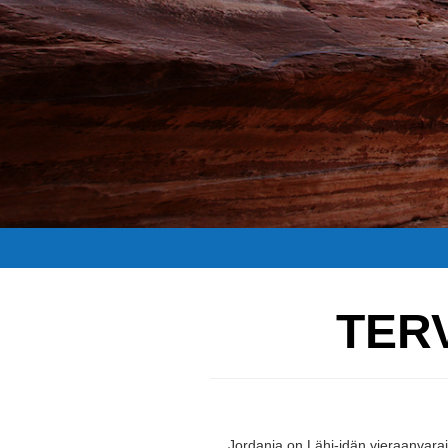
TER
Jordania on Lähi-idän vieraanvaraisi