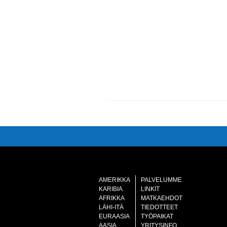
AMERIKKA
PALVELUMME
KARIBIA
LINKIT
AFRIKKA
MATKAEHDOT
LÄHI-ITÄ
TIEDOTTEET
EURAASIA
TYÖPAIKAT
AASIA
YRITYSINFO