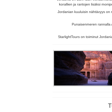
korallien ja rantojen lisäksi mon
Jordanian kuuluisin nähtävyys on 
Punaisenmeren rannalla A
StarlightTours on toiminut Jordan
T