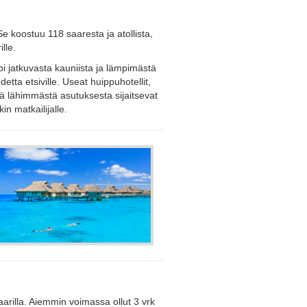
koostuu 118 saaresta ja atollista,
lle.
i jatkuvasta kauniista ja lämpimästä
ta etsiville. Useat huippuhotellit,
sä lähimmästä asutuksesta sijaitsevat
in matkailijalle.
arilla. Aiemmin voimassa ollut 3 vrk