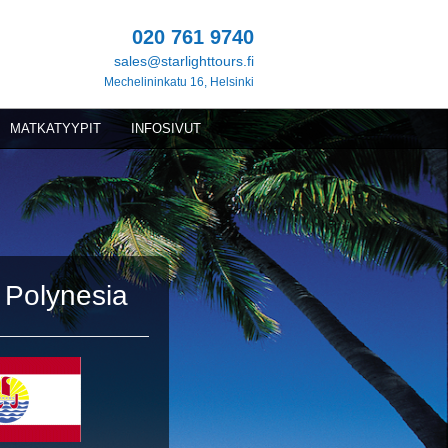
020 761 9740
sales@starlighttours.fi
Mechelininkatu 16, Helsinki
MATKATYYPIT
INFOSIVUT
Polynesia