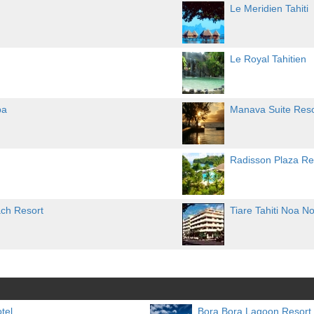
Le Meridien Tahiti
Le Royal Tahitien
pa
Manava Suite Resor
Radisson Plaza Reso
ch Resort
Tiare Tahiti Noa N
tel
Bora Bora Lagoon Resort