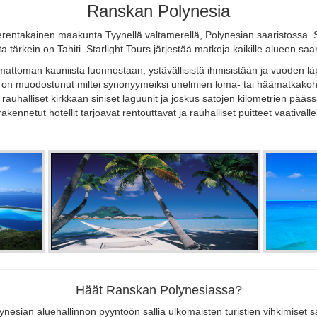
Ranskan Polynesia
ntakainen maakunta Tyynellä valtamerellä, Polynesian saaristossa. Se 
sta tärkein on Tahiti. Starlight Tours järjestää matkoja kaikille alueen saari
toman kauniista luonnostaan, ystävällisistä ihmisistään ja vuoden läp
 on muodostunut miltei synonyymeiksi unelmien loma- tai häämatkakohdet
rauhalliset kirkkaan siniset laguunit ja joskus satojen kilometrien pääs
 rakennetut hotellit tarjoavat rentouttavat ja rauhalliset puitteet vaativallek
Häät Ranskan Polynesiassa?
nesian aluehallinnon pyyntöön sallia ulkomaisten turistien vihkimiset sa