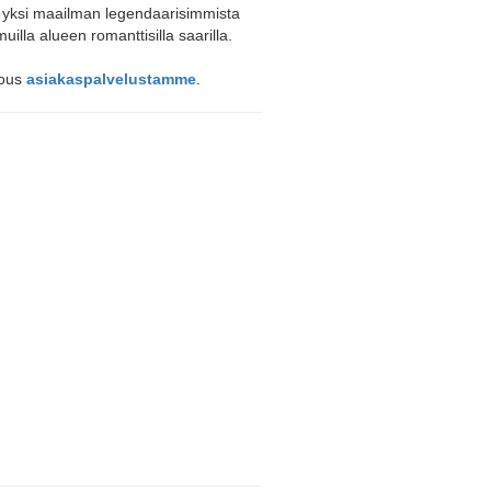
 yksi maailman legendaarisimmista
illa alueen romanttisilla saarilla.
jous
asiakaspalvelustamme
.