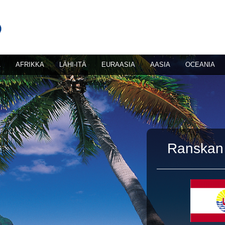
A
AFRIKKA
LÄHI-ITÄ
EURAASIA
AASIA
OCEANIA
Ranskan 