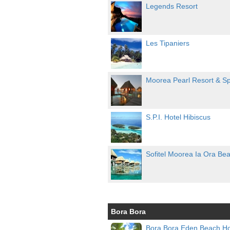
Legends Resort
Les Tipaniers
Moorea Pearl Resort & S
S.P.I. Hotel Hibiscus
Sofitel Moorea Ia Ora Bea
Bora Bora
Bora Bora Eden Beach Ho