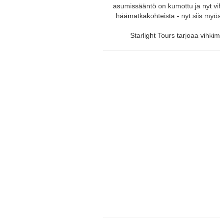
asumissääntö on kumottu ja nyt v
häämatkakohteista - nyt siis myös 
Starlight Tours tarjoaa vihki