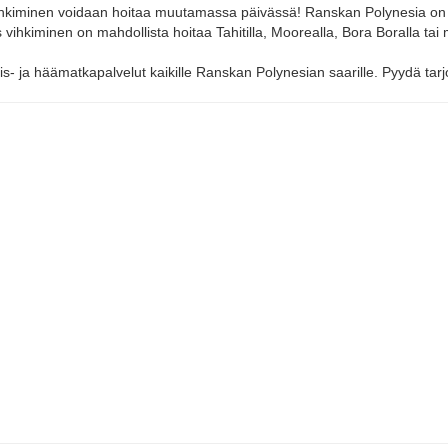
ihkiminen voidaan hoitaa muutamassa päivässä! Ranskan Polynesia on
vihkiminen on mahdollista hoitaa Tahitilla, Moorealla, Bora Boralla tai mu
mis- ja häämatkapalvelut kaikille Ranskan Polynesian saarille. Pyydä tar