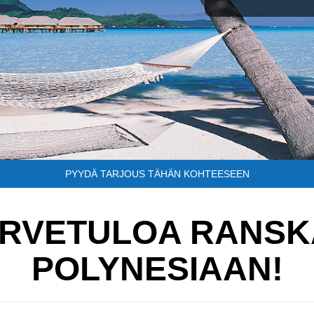
PYYDÄ TARJOUS TÄHÄN KOHTEESEEN
RVETULOA RANS
POLYNESIAAN!