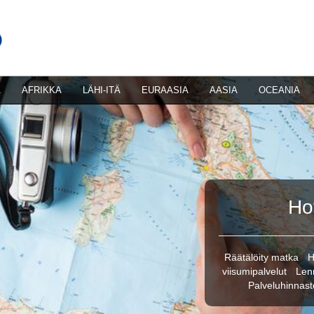
A
AFRIKKA
LÄHI-ITÄ
EURAASIA
AASIA
OCEANIA
Hot
Räätälöity matka
·
H
viisumipalvelut
·
Len
Palveluhinnast