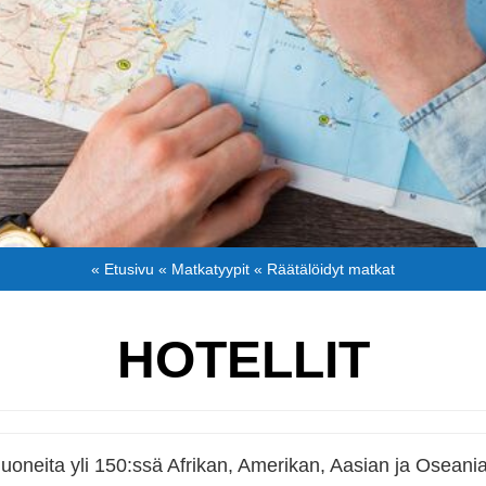
« Etusivu
« Matkatyypit
« Räätälöidyt matkat
HOTELLIT
lihuoneita yli 150:ssä Afrikan, Amerikan, Aasian ja Oseania