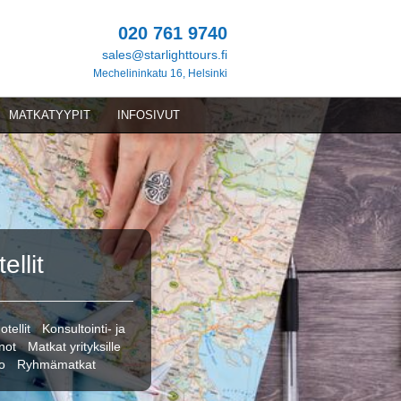
020 761 9740
sales@starlighttours.fi
Mechelininkatu 16, Helsinki
MATKATYYPIT
INFOSIVUT
ellit
otellit
·
Konsultointi- ja
not
·
Matkat yrityksille
·
o
·
Ryhmämatkat