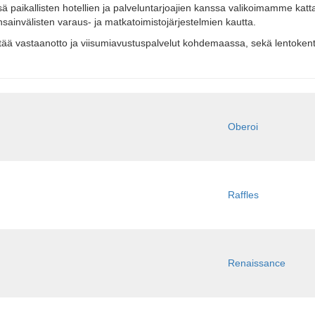
paikallisten hotellien ja palveluntarjoajien kanssa valikoimamme kattaa
ansainvälisten varaus- ja matkatoimistojärjestelmien kautta.
stää vastaanotto ja viisumiavustuspalvelut kohdemaassa, sekä lentokentt
Oberoi
Raffles
Renaissance