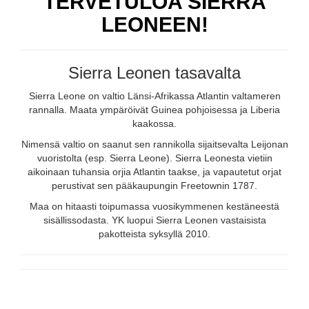
TERVETULOA SIERRA
LEONEEN!
Sierra Leonen tasavalta
Sierra Leone on valtio Länsi-Afrikassa Atlantin valtameren
rannalla. Maata ympäröivät Guinea pohjoisessa ja Liberia
kaakossa.
Nimensä valtio on saanut sen rannikolla sijaitsevalta Leijonan
vuoristolta (esp. Sierra Leone). Sierra Leonesta vietiin
aikoinaan tuhansia orjia Atlantin taakse, ja vapautetut orjat
perustivat sen pääkaupungin Freetownin 1787.
Maa on hitaasti toipumassa vuosikymmenen kestäneestä
sisällissodasta. YK luopui Sierra Leonen vastaisista
pakotteista syksyllä 2010.