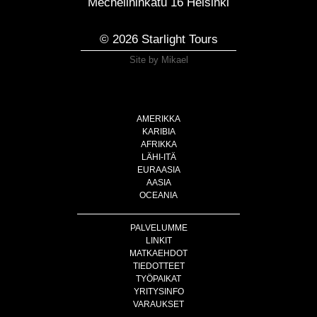
Mechelininkatu 16 Helsinki
© 2026 Starlight Tours
Site by Mikael
AMERIKKA
KARIBIA
AFRIKKA
LÄHI-ITÄ
EURAASIA
AASIA
OCEANIA
PALVELUMME
LINKIT
MATKAEHDOT
TIEDOTTEET
TYÖPAIKAT
YRITYSINFO
VARAUKSET