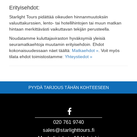
Erityisehdot:
Starlight Tours pidättää oikeuden hinnanmuutoksiin
valuuttakurssien, lento- tai hotellihintojen tai muun matkan
hintaan merkittävästi vaikuttavan tekijän perusteella.
Noudatamme kuluttajaviraston hyväksymiä yleisiä
seuramatkaehtoja muutamin erityisehdoin. Ehdot
kokonaisuudessaan näet täältä:
Matkaehdot »
. Voit myös
tilata ehdot toimistostamme:
Yhteystiedot »
PYYDÄ TARJOUS TÄHÄN KOHTEESEEN
020 761 9740
sales@starlighttours.fi