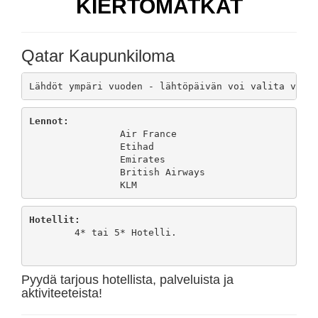
KIERTOMATKAT
Qatar Kaupunkiloma
Lennot:
		Air France

		Etihad

		Emirates

		British Airways

Hotellit:
	4* tai 5* Hotelli.
Pyydä tarjous hotellista, palveluista ja
aktiviteeteista!