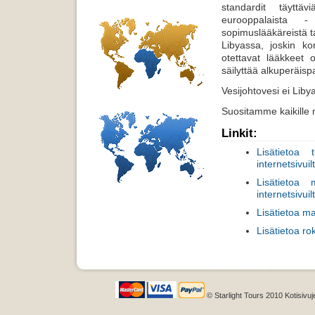
standardit täyttäv
eurooppalaista - 
sopimuslääkäreistä ta
Libyassa, joskin ko
otettavat lääkkeet 
säilyttää alkuperäisp
Vesijohtovesi ei Liby
Suositamme kaikille
Linkit:
Lisätietoa 
internetsivuil
Lisätietoa 
internetsivuil
Lisätietoa m
Lisätietoa ro
© Starlight Tours 2010 Kotisivuj