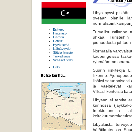
Libya pysyi pitkään 
oveaan pienille län
normalisointikampanj
Esitteet
Turvallisuustilanne
Hintataso
uhkaa. Turisteihin 
Historia
Hotellit
pienuudesta johtuen
Hyvä tietää
Nähtävyydet
Normaalia varovaisuu
Sää ja ilmasto
kaupungeissa tasku-
Turvallisuus
Viralliset tiedot
ryhmäämme seuraa ma
Linkit
Suurin riskitekijä 
liikenne. Ajonopeude
lisäksi satunnaisesti
ja vaeltelevat ka
Vilkasliikenteisiä kat
Libyaan ei tarvita er
kunnossa (jäykkäkour
Infektoituneilta
keltakuumerokotukse
Libyalaista terveyd
hätätilanteessa. Suu