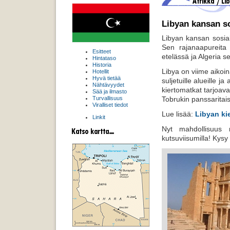
Libyan kansan so
Libyan kansan sosiali
Sen rajanaapureita
Esitteet
etelässä ja Algeria s
Hintataso
Historia
Libya on viime aikoin
Hotellit
Hyvä tietää
suljetuille alueille j
Nähtävyydet
kiertomatkat tarjoava
Sää ja ilmasto
Tobrukin panssaritais
Turvallisuus
Viralliset tiedot
Lue lisää:
Libyan ki
Linkit
Nyt mahdollisuus m
kutsuviisumilla! Kysy