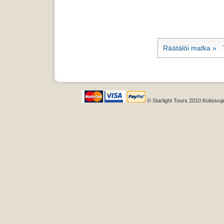
Räätälöi matka »
Ta
© Starlight Tours 2010 Kotisivuj