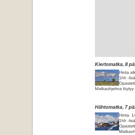
Kiertomatka, 8 pä
Hinta al
1hh -lis
Opastet
Matkaohjelma löytyy
Hiihtomatka, 7 pä
Hinta: 1
1hh -lis
Opastet
Matkaoh