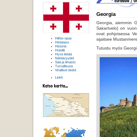
Georgia
Georgia, aiemmin G
Sakartvelo) on vuon
ovat pohjoisessa Ve
Hiihto-opas
sijaitsee Mustanmere
Hintataso
Historia
Tutustu myös Georgian
Hotellit
Hyvä tietää
Nähtävyydet
Sää ja ilmasto
Turvallisuus
Viralliset tiedot
Linkit