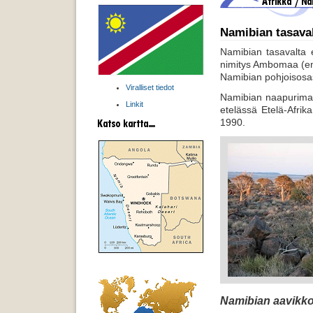
Namibian tasava
Namibian tasavalta e
nimitys Ambomaa (en
Namibian pohjoisosa
Viralliset tiedot
Namibian naapurimai
Linkit
etelässä Etelä-Afrik
1990.
Namibian aavikko 