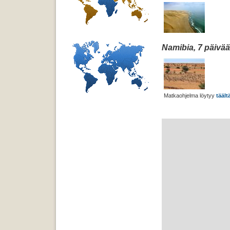
Namibia, 7 päivää
Matkaohjelma löytyy
täält