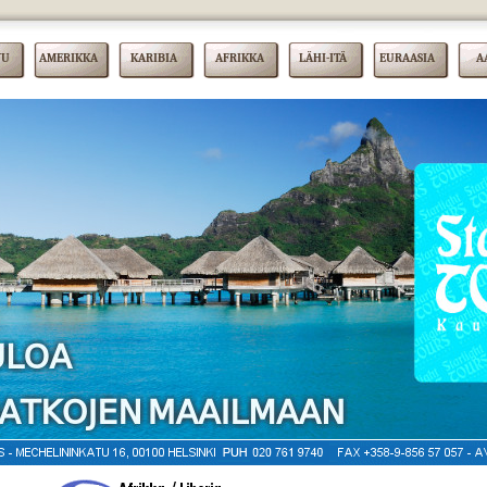
VU
AMERIKKA
KARIBIA
AFRIKKA
LÄHI-ITÄ
EURAASIA
A