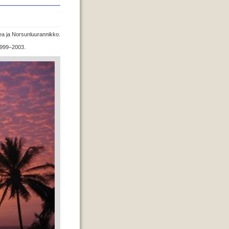
nea ja Norsunluurannikko.
 1999–2003.